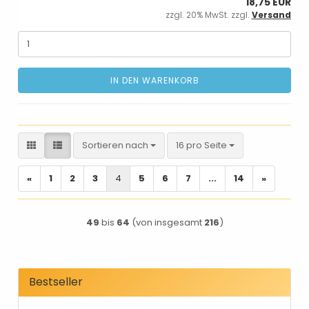
18,75 EUR
zzgl. 20% MwSt. zzgl.
Versand
IN DEN WARENKORB
Sortieren nach
pro Seite
Sortieren nach
16 pro Seite
«
1
2
3
4
5
6
7
...
14
»
49
bis
64
(von insgesamt
216
)
Bestseller