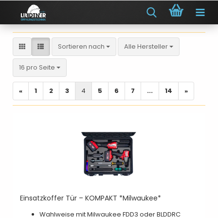
Sortieren nach
Sortieren nach
Alle Hersteller
pro Seite
16 pro Seite
«
1
2
3
4
5
6
7
...
14
»
Einsatzkoffer Tür – KOMPAKT *Milwaukee*
Wahlweise mit Milwaukee FDD3 oder BLDDRC