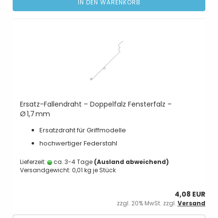
IN DEN WARENKORB
Ersatz-Fallendraht – Doppelfalz Fensterfalz –
Ø 1,7 mm
Ersatzdraht für Griffmodelle
hochwertiger Federstahl
Lieferzeit:
ca. 3-4 Tage
(Ausland abweichend)
Versandgewicht:
0,01
kg je Stück
4,08 EUR
zzgl. 20% MwSt. zzgl.
Versand