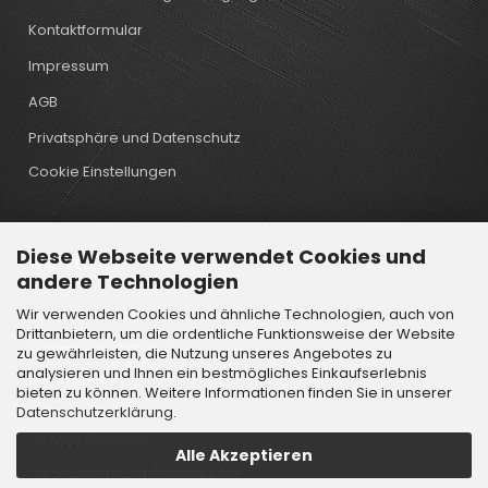
Kontaktformular
Impressum
AGB
Privatsphäre und Datenschutz
Cookie Einstellungen
Diese Webseite verwendet Cookies und
Kontakt
andere Technologien
Wir verwenden Cookies und ähnliche Technologien, auch von
Öffnungstechnik Lindtner GmbH
Drittanbietern, um die ordentliche Funktionsweise der Website
Wattenbachgasse 6
zu gewährleisten, die Nutzung unseres Angebotes zu
analysieren und Ihnen ein bestmögliches Einkaufserlebnis
6112 Wattens
bieten zu können. Weitere Informationen finden Sie in unserer
Österreich
Datenschutzerklärung
.
+43650/8600299
Alle Akzeptieren
office@oeffnungstechnik24.at