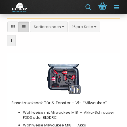
Sortieren nach
pro Seite
Sortieren nach
16 pro Seite
1
Einsatzrucksack Tür & Fenster – V1– *Milwaukee*
Wahlweise mit Milwaukee M18 – Akku-Schrauber
FDD3 oder BLDDRC
Wahlweise Milwaukee M18 – Akku-