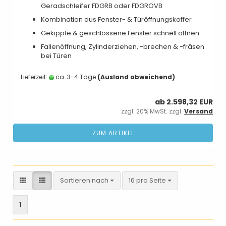
Geradschleifer FDGRB oder FDGROVB
Kombination aus Fenster- & Türöffnungskoffer
Gekippte & geschlossene Fenster schnell öffnen
Fallenöffnung, Zylinderziehen, -brechen & -fräsen
bei Türen
Lieferzeit:
ca. 3-4 Tage
(Ausland abweichend)
ab 2.598,32 EUR
zzgl. 20% MwSt. zzgl.
Versand
ZUM ARTIKEL
Sortieren nach
pro Seite
Sortieren nach
16 pro Seite
1