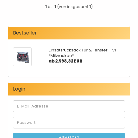
1
bis
1
(von insgesamt
1
)
Bestseller
Einsatzrucksack Tür & Fenster – V1–
*Milwaukee*
ab 2.598,32 EUR
Login
E-
Mail-
Adresse
Passwort
ANMELDEN