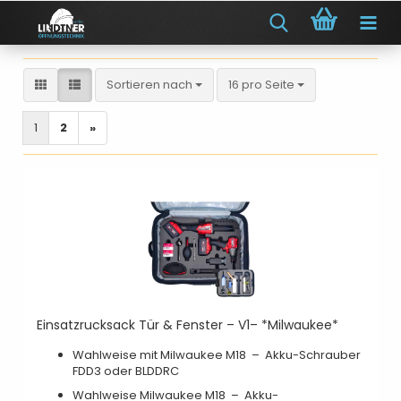
Sortieren nach
pro Seite
Sortieren nach
16 pro Seite
1
2
»
Einsatzrucksack Tür & Fenster – V1– *Milwaukee*
Wahlweise mit Milwaukee M18 – Akku-Schrauber
FDD3 oder BLDDRC
Wahlweise Milwaukee M18 – Akku-