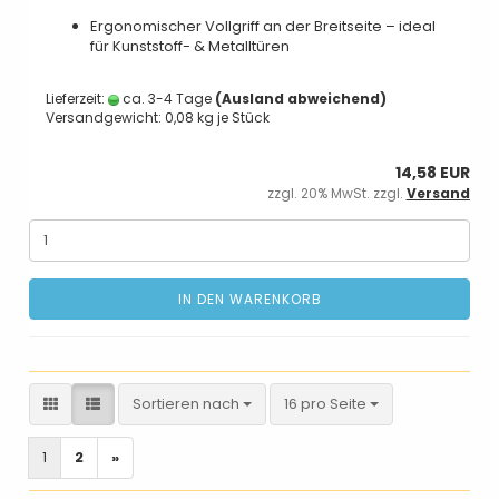
Ergonomischer Vollgriff an der Breitseite – ideal
für Kunststoff- & Metalltüren
Lieferzeit:
ca. 3-4 Tage
(Ausland abweichend)
Versandgewicht:
0,08
kg je Stück
14,58 EUR
zzgl. 20% MwSt. zzgl.
Versand
IN DEN WARENKORB
Sortieren nach
pro Seite
Sortieren nach
16 pro Seite
1
2
»