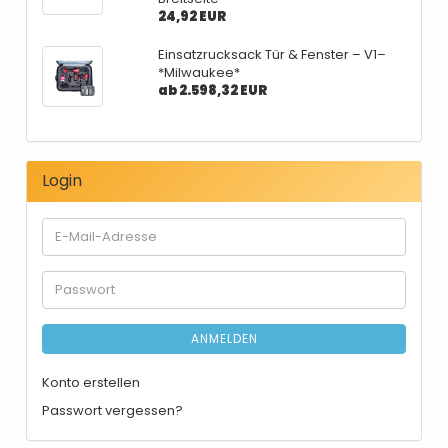
24,92 EUR
Einsatzrucksack Tür & Fenster – V1–
*Milwaukee*
ab 2.598,32 EUR
Login
E-
Mail-
Adresse
Passwort
ANMELDEN
Konto erstellen
Passwort vergessen?