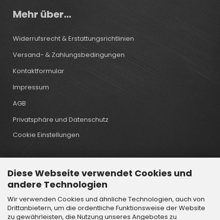
Mehr über...
Widerrufsrecht & Erstattungsrichtlinien
Versand- & Zahlungsbedingungen
Kontaktformular
Impressum
AGB
Privatsphäre und Datenschutz
Cookie Einstellungen
Diese Webseite verwendet Cookies und
Kontakt
andere Technologien
Wir verwenden Cookies und ähnliche Technologien, auch von
Öffnungstechnik Lindtner GmbH
Drittanbietern, um die ordentliche Funktionsweise der Website
Wattenbachgasse 6
zu gewährleisten, die Nutzung unseres Angebotes zu