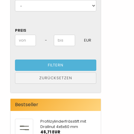
PREIS
PREIS
Preis bis
-
EUR
FILTERN
ZURÜCKSETZEN
Bestseller
Profilzylinderfrässtift mit
Drallnut 4x6x60 mm
46,71 EUR