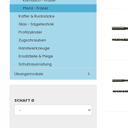
Karnasch - Fräser
Pferd - Fräser
Koffer & Rucksäcke
Glas - Sägetechnik
Profilzylinder
Zugschrauben
Handwerkzeuge
Ersatzteile & Plege
Schutzausrüstung
Übungsmodule
SCHAFT
SCHAFT Ø
Ø