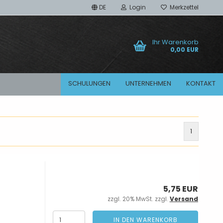
DE
Login
Merkzettel
Ihr Warenkorb
0,00 EUR
SCHULUNGEN
UNTERNEHMEN
KONTAKT
Adapter
1
Diamant Bohrkronen
5,75 EUR
zzgl. 20% MwSt. zzgl.
Versand
IN DEN WARENKORB