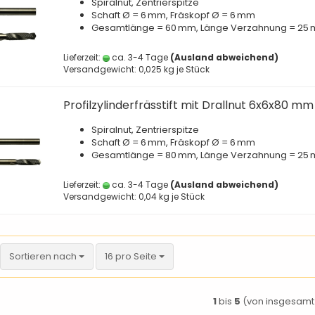
Spiralnut, Zentrierspitze
Schaft Ø = 6 mm, Fräskopf Ø = 6 mm
Gesamtlänge = 60 mm, Länge Verzahnung = 25
Lieferzeit:
ca. 3-4 Tage
(Ausland abweichend)
Versandgewicht:
0,025
kg je Stück
Profilzylinderfrässtift mit Drallnut 6x6x80 mm
Spiralnut, Zentrierspitze
Schaft Ø = 6 mm, Fräskopf Ø = 6 mm
Gesamtlänge = 80 mm, Länge Verzahnung = 25
Lieferzeit:
ca. 3-4 Tage
(Ausland abweichend)
Versandgewicht:
0,04
kg je Stück
Sortieren nach
pro Seite
Sortieren nach
16 pro Seite
1
bis
5
(von insgesam