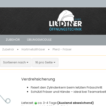
ZUBEHÖR
ÜBUNGSMODULE
»
»
Zubehör
Hartmetallfräser
Pferd - Fräser
Sets
Sortieren nach
Karnasch - Fräser
Akku-Schrauber
Koffersets – Tür- &
pro Seite
Koffer - Leer
Sortieren nach
16 pro Seite
Fensteröffnung im Set
 Türen
Pferd - Fräser
Geradschleifer
Rucksäcke - Leer
Rucksacksets – Kompakte
 Türen
Lösungen für Öffnungen
Verdrehsicherung
Fixiert den Zylinderkern beim letzten Frässchritt
Schützt Fräser und Hände – ideal bei Teamarbeit
Lieferzeit:
ca. 3-4 Tage
(Ausland abweichend)