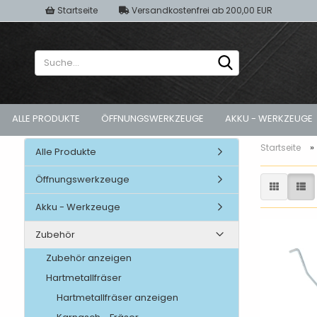
Startseite
Versandkostenfrei ab 200,00 EUR
Suche...
ALLE PRODUKTE
ÖFFNUNGSWERKZEUGE
AKKU - WERKZEUGE
»
Startseite
Alle Produkte
Öffnungswerkzeuge
gekippte Fenster
Akku-Schrauber
Türöffnung 
geschlossene Fenster
Geradschleifer
zugesperrte
Akku - Werkzeuge
Koffersysteme
zugefallene
Zubehör
Zubehör anzeigen
Hartmetallfräser
Hartmetallfräser anzeigen