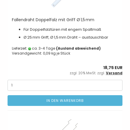
Fallendraht Doppelfalz mit Griff Ø 1,5 mm
Für Doppelfalztüren mit engem Spaltmaß
Ø 25 mm Griff, Ø 1,5 mm Draht – austauschbar
Lieferzeit:
ca. 3-4 Tage
(Ausland abweichend)
Versandgewicht:
0,09
kg je Stück
18,75 EUR
zzgl. 20% MwSt. zzgl.
Versand
IN DEN WARENKORB