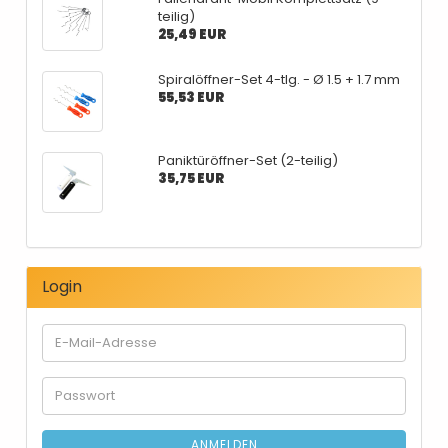
teilig)
25,49 EUR
Spiralöffner-Set 4-tlg. - Ø 1.5 + 1.7 mm
55,53 EUR
Paniktüröffner-Set (2-teilig)
35,75 EUR
Login
E-
Mail-
Adresse
Passwort
ANMELDEN