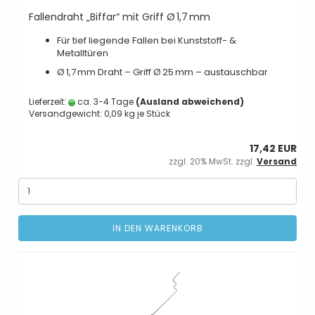
Fallendraht „Biffar“ mit Griff Ø 1,7 mm
Für tief liegende Fallen bei Kunststoff- &
Metalltüren
Ø 1,7 mm Draht – Griff Ø 25 mm – austauschbar
Lieferzeit:
ca. 3-4 Tage
(Ausland abweichend)
Versandgewicht:
0,09
kg je Stück
17,42 EUR
zzgl. 20% MwSt. zzgl.
Versand
IN DEN WARENKORB