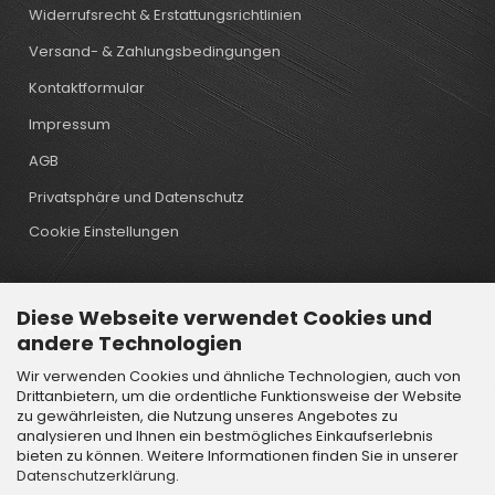
Widerrufsrecht & Erstattungsrichtlinien
Versand- & Zahlungsbedingungen
Kontaktformular
Impressum
AGB
Privatsphäre und Datenschutz
Cookie Einstellungen
Diese Webseite verwendet Cookies und
Kontakt
andere Technologien
Wir verwenden Cookies und ähnliche Technologien, auch von
Öffnungstechnik Lindtner GmbH
Drittanbietern, um die ordentliche Funktionsweise der Website
Wattenbachgasse 6
zu gewährleisten, die Nutzung unseres Angebotes zu
analysieren und Ihnen ein bestmögliches Einkaufserlebnis
6112 Wattens
bieten zu können. Weitere Informationen finden Sie in unserer
Österreich
Datenschutzerklärung
.