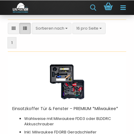
Sortieren nach
pro Seite
Sortieren nach
16 pro Seite
1
Einsatzkoffer Tür & Fenster – PREMIUM *Milwaukee*
Wahlweise mit Milwaukee FDD3 oder BLDDRC
Akkuschrauber
Inkl. Milwaukee FDGRB Geradschleifer