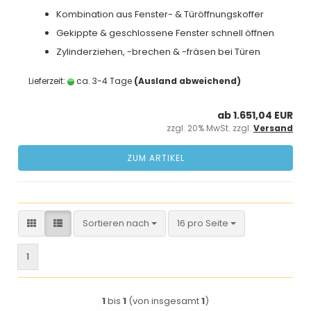
Kombination aus Fenster- & Türöffnungskoffer
Gekippte & geschlossene Fenster schnell öffnen
Zylinderziehen, -brechen & -fräsen bei Türen
Lieferzeit:
ca. 3-4 Tage
(Ausland abweichend)
ab 1.651,04 EUR
zzgl. 20% MwSt. zzgl.
Versand
ZUM ARTIKEL
Sortieren nach
pro Seite
Sortieren nach
16 pro Seite
1
1
bis
1
(von insgesamt
1
)