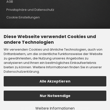
AGB
Privatsphäre und Datenschutz
Cookie Einstellungen
Diese Webseite verwendet Cookies und
Kontakt
andere Technologien
Wir verwenden Cookies und ähnliche Technologien, auch von
Öffnungstechnik Lindtner GmbH
Drittanbietern, um die ordentliche Funktionsweise der Website
Wattenbachgasse 6
zu gewährleisten, die Nutzung unseres Angebotes zu
analysieren und Ihnen ein bestmögliches Einkaufserlebnis
6112 Wattens
bieten zu können. Weitere Informationen finden Sie in unserer
Österreich
Datenschutzerklärung
.
+43650/8600299
Alle Akzeptieren
office@oeffnungstechnik24.at
Nur Notwendige
Weitere Informationen