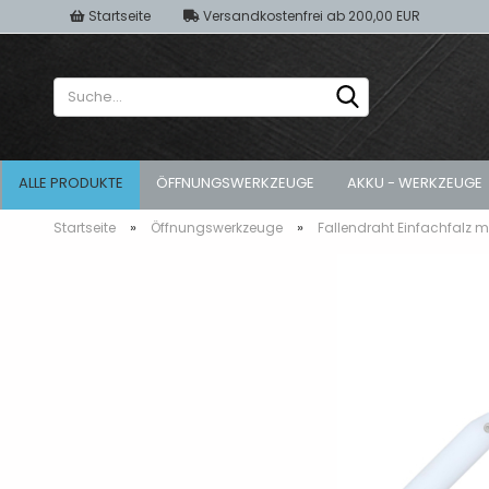
Startseite
Versandkostenfrei ab 200,00 EUR
Suche...
ALLE PRODUKTE
ÖFFNUNGSWERKZEUGE
AKKU - WERKZEUGE
»
»
Startseite
Öffnungswerkzeuge
Fallendraht Einfachfalz mi
gekippte Fenster
Akku-Schrauber
Türöffnung 
geschlossene Fenster
Geradschleifer
zugesperrte
Koffersysteme
zugefallene