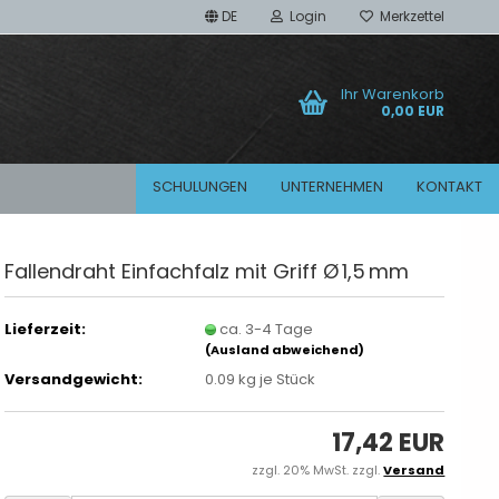
DE
Login
Merkzettel
Ihr Warenkorb
0,00 EUR
SCHULUNGEN
UNTERNEHMEN
KONTAKT
Fallendraht Einfachfalz mit Griff Ø 1,5 mm
Adapter
Diamant Bohrkronen
Lieferzeit:
ca. 3-4 Tage
(Ausland abweichend)
Versandgewicht:
0.09
kg je Stück
17,42 EUR
zzgl. 20% MwSt. zzgl.
Versand