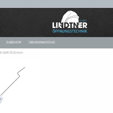
ZUBEHÖR
ÜBUNGSMODULE
t Griff Ø 1,5 mm
Sets
Karnasch - Fräser
Akku-Schrauber
Koffersets – Tür- &
Koffer - Leer
Fensteröffnung im Set
 Türen
Pferd - Fräser
Geradschleifer
Rucksäcke - Leer
Rucksacksets – Kompakte
 Türen
Lösungen für Öffnungen