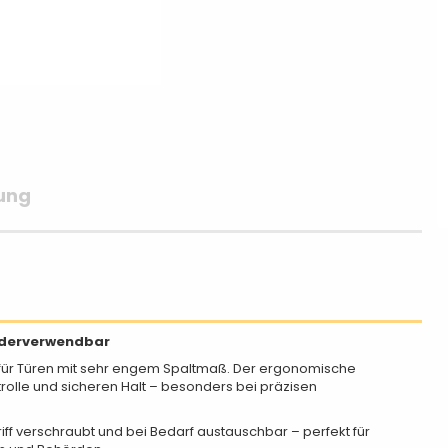
ung
iederverwendbar
al für Türen mit sehr engem Spaltmaß. Der ergonomische
trolle und sicheren Halt – besonders bei präzisen
riff verschraubt und bei Bedarf austauschbar – perfekt für