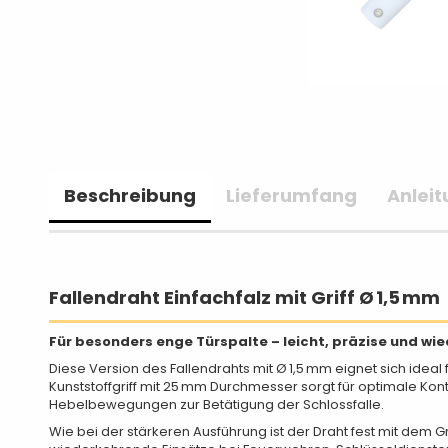
Beschreibung
Lieferumfang
Anleit
Fallendraht Einfachfalz mit Griff Ø 1,5 mm
Für besonders enge Türspalte – leicht, präzise und w
Diese Version des Fallendrahts mit Ø 1,5 mm eignet sich ide
Kunststoffgriff mit 25 mm Durchmesser sorgt für optimale Kon
Hebelbewegungen zur Betätigung der Schlossfalle.
Wie bei der stärkeren Ausführung ist der Draht fest mit dem G