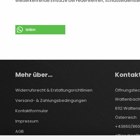
wiederkehrende Einsätze bei Feuerwehren, Schlüsseldienste
teilen
Mehr über...
Kontak
Widerrufsrecht & Erstattungsrichtlinien
Öffnungstec
Wattenbach
Versand- & Zahlungsbedingungen
6112 Watten
Kontaktformular
Österreich
Impressum
+43650/860
AGB
office@oeff