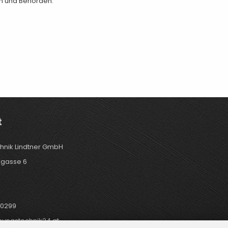
n und Behörden.
t
hnik Lindtner GmbH
gasse 6
s
0299
nungstechnik24.at