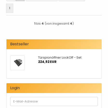
1
1
bis
4
(von insgesamt
4
)
Bestseller
Türspionöffner LockOff - Set
224,92 EUR
Login
E-
Mail-