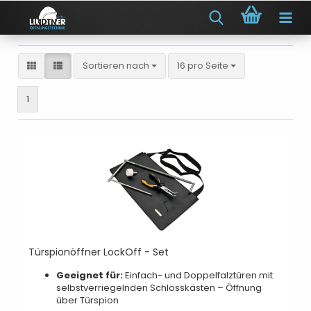
Sortieren nach
pro Seite
Sortieren nach
16 pro Seite
1
Türspionöffner LockOff - Set
Geeignet für:
Einfach- und Doppelfalztüren mit
selbstverriegelnden Schlosskästen – Öffnung
über Türspion