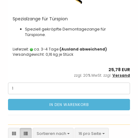
Spezialzange für Türspion
Speziell gekröpfte Demontagezange für
Türspione.
Lieferzeit:
ca. 3-4 Tage
(Ausland abweichend)
Versandgewicht:
0,16
kg je Stück
25,78 EUR
zzgl. 20% MwSt. zzgl.
Versand
IN DEN WARENKORB
Sortieren nach
pro Seite
Sortieren nach
16 pro Seite