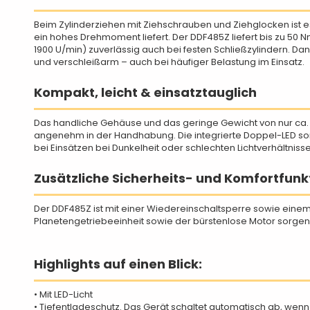
Beim Zylinderziehen mit Ziehschrauben und Ziehglocken ist 
ein hohes Drehmoment liefert. Der DDF485Z liefert bis zu 50
1900 U/min) zuverlässig auch bei festen Schließzylindern. Dan
und verschleißarm – auch bei häufiger Belastung im Einsatz.
Kompakt, leicht & einsatztauglich
Das handliche Gehäuse und das geringe Gewicht von nur ca.
angenehm in der Handhabung. Die integrierte Doppel-LED sorg
bei Einsätzen bei Dunkelheit oder schlechten Lichtverhältnisse
Zusätzliche Sicherheits- und Komfortfunk
Der DDF485Z ist mit einer Wiedereinschaltsperre sowie einem
Planetengetriebeeinheit sowie der bürstenlose Motor sorgen f
Highlights auf einen Blick:
• Mit LED-Licht
• Tiefentladeschutz. Das Gerät schaltet automatisch ab, wenn d