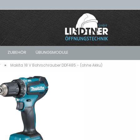
ZUBEHÖR
ÜBUNGSMODULE
»
r
Makita 18 V Bohrschrauber DDF485 - (ohne Akku)
Sets
Karnasch - Fräser
Akku-Schrauber
Koffersets – Tür- &
Koffer - Leer
Fensteröffnung im Set
 Türen
Pferd - Fräser
Geradschleifer
Rucksäcke - Leer
Rucksacksets – Kompakte
 Türen
Lösungen für Öffnungen