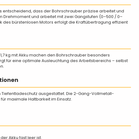
es entscheidend, dass der Bohrschrauber präzise arbeitet und
 Nm Drehmoment und arbeitet mit zwei Gangstufen (0–500 / 0–
k des bürstenlosen Motors erfolgt die Kraftübertragung effizient
 1,7 kg mit Akku machen den Bohrschrauber besonders
t für eine optimale Ausleuchtung des Arbeitsbereichs – selbst
n.
tionen
 Tiefentladeschutz ausgestattet. Die 2-Gang-Vollmetall-
ür maximale Haltbarkeit im Einsatz.
er Akku fast leer ist.