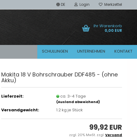
DE
Login
Merkzettel
Ihr Warenkorb
0,00 EUR
SCHULUNGEN
UNTERNEHMEN
KONTAKT
Makita 18 V Bohrschrauber DDF485 - (ohne
Akku)
Adapter
Diamant Bohrkronen
Lieferzeit:
ca. 3-4 Tage
(Ausland abweichend)
Versandgewicht:
1.2
kg je Stück
99,92 EUR
zzgl. 20% MwSt. zzgl.
Versand