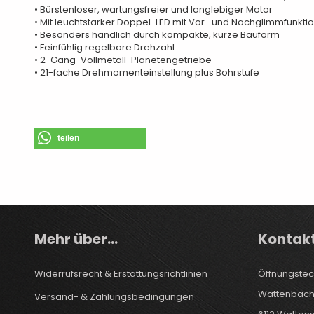
• Bürstenloser, wartungsfreier und langlebiger Motor
• Mit leuchtstarker Doppel-LED mit Vor- und Nachglimmfunkti
• Besonders handlich durch kompakte, kurze Bauform
• Feinfühlig regelbare Drehzahl
• 2-Gang-Vollmetall-Planetengetriebe
• 21-fache Drehmomenteinstellung plus Bohrstufe
teilen
Mehr über...
Kontak
Widerrufsrecht & Erstattungsrichtlinien
Öffnungstec
Wattenbach
Versand- & Zahlungsbedingungen