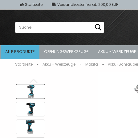
Startseite
Versandkostenfrei ab 200,00 EUR
Suche...
ALLE PRODUKTE
ÖFFNUNGSWERKZEUGE
AKKU - WERKZEUGE
»
»
»
Startseite
Akku - Werkzeuge
Makita
Akku-Schraube
gekippte Fenster
Akku-Schrauber
Türöffnung 
geschlossene Fenster
Geradschleifer
zugesperrte
Koffersysteme
zugefallene