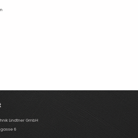
on
t
hnik Lindtner GmbH
gasse 6