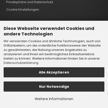
Privatsphäre und Datenschutz
Cookie Einstellungen
Diese Webseite verwendet Cookies und
Kontakt
andere Technologien
Wir verwenden Cookies und ähnliche Technologien, auch von
Öffnungstechnik Lindtner GmbH
Drittanbietern, um die ordentliche Funktionsweise der Website
Wattenbachgasse 6
zu gewährleisten, die Nutzung unseres Angebotes zu
analysieren und Ihnen ein bestmögliches Einkaufserlebnis
6112 Wattens
bieten zu können. Weitere Informationen finden Sie in unserer
Österreich
Datenschutzerklärung
.
+43650/8600299
Alle Akzeptieren
office@oeffnungstechnik24.at
Nur Notwendige
Weitere Informationen