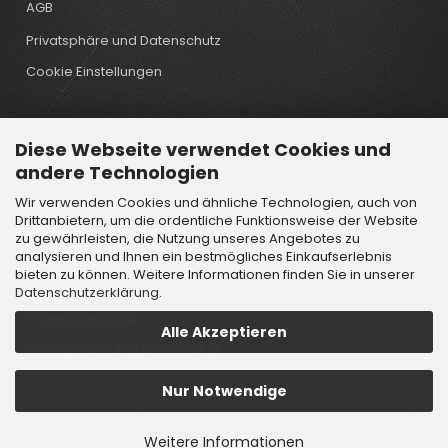
AGB
Privatsphäre und Datenschutz
Cookie Einstellungen
Diese Webseite verwendet Cookies und
Kontakt
andere Technologien
Wir verwenden Cookies und ähnliche Technologien, auch von
Öffnungstechnik Lindtner GmbH
Drittanbietern, um die ordentliche Funktionsweise der Website
Wattenbachgasse 6
zu gewährleisten, die Nutzung unseres Angebotes zu
analysieren und Ihnen ein bestmögliches Einkaufserlebnis
6112 Wattens
bieten zu können. Weitere Informationen finden Sie in unserer
Österreich
Datenschutzerklärung
.
+43650/8600299
Alle Akzeptieren
office@oeffnungstechnik24.at
Nur Notwendige
Weitere Informationen